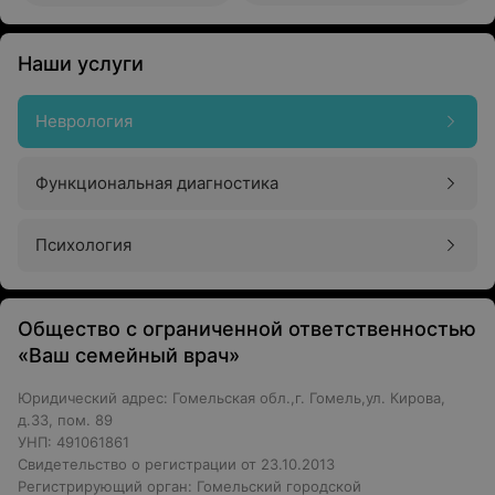
позвоночника, артрит).
При возникновении дискомфорта или наличии
Наши услуги
симптомов рекомендуется обратиться к специалисту.
Неврология
Функциональная диагностика
Психология
Общество с ограниченной ответственностью
«Ваш семейный врач»
Юридический адрес: Гомельская обл.,г. Гомель,ул. Кирова,
д.33, пом. 89
УНП: 491061861
Свидетельство о регистрации от 23.10.2013
Регистрирующий орган: Гомельский городской