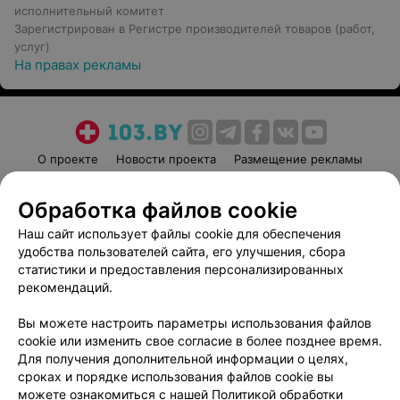
исполнительный комитет
Зарегистрирован в Регистре производителей товаров (работ,
услуг)
На правах рекламы
О проекте
Новости проекта
Размещение рекламы
Медицинский маркетинг
Публичный договор
Обработка файлов cookie
Пользовательское соглашение
Способы оплаты
Наш сайт использует файлы cookie для обеспечения
Вакансии
Партнеры
удобства пользователей сайта, его улучшения, сбора
Написать руководителю 103.by
статистики и предоставления персонализированных
Написать в поддержку
рекомендаций.
Персональные настройки cookie
Вы можете настроить параметры использования файлов
Обработка персональных данных
cookie или изменить свое согласие в более позднее время.
Для получения дополнительной информации о целях,
сроках и порядке использования файлов cookie вы
можете ознакомиться с нашей
Политикой обработки