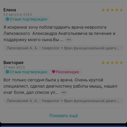
диагностики можно в режиме реального времени
Елена
получить информацию о функциональном состоянии
23 августа 2023
сосудов, в том числе магистральных сосудов
Отзыв подтвержден
головного мозга (основные артерии, позвоночные
Я искренне хочу поблагодарить врача невролога 
артерии, задние мозговые артерии, сонные артерии
Лапковского  Александра Анатольевича за лечение и 
и их ветви);
поддержку моего сына.Вы ...
Лабораторные исследования
— в неврологии
Лапковский А. А. - Невролог • Врач функциональной диагностики
лабораторные методы применяют для того, чтобы
получить полную картину заболевания, уточнить или
Виктория
исключить заболевание, проверить эффективность
27 мая 2023
лечения.
Отзыв подтвержден
Рекомендую
Вот только сегодня была у врача. Очень крутой 
Какие заболевания лечит врач-невролог?
специалист, сделал диагностику работы мышц, нашел 
очаг боли, дал список уп...
Заболевания воспалительного характера
(эпидемический, клещевой и гриппозный энцефалит,
Лапковский А. А. - Невролог • Врач функциональной диагностики
менингит, полиомиелит, неврит, радикулит);
Показать ещё
Дегенеративные заболевания нервной системы
(болезнь Альцгеймера, болезнь Пика, болезнь